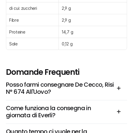
di cui: zuccheri
2,9 g
Fibre
2,9 g
Proteine
14,7 g
Sale
0,12 g
Domande Frequenti
Posso farmi consegnare De Cecco, Risi 
N° 674 All'Uovo?
Come funziona la consegna in 
giornata di Everli?
Quanto tempo ci vuole per la 