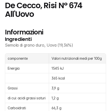
De Cecco, Risi N° 674 
All'Uovo
Informazioni
Ingredienti
Semola di grano duro, Uova (19,36%)
componente
Valori nutrizionali medi per 100g
Energia
1545 kJ
365 kcal
Grassi
3,9 g
di cui: acidi grassi saturi
1,2 g
Carboidrati
66,3 g