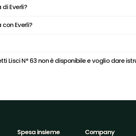
di Everli?
 con Everli?
 Lisci N° 63 non è disponibile e voglio dare istr
Spesa insieme
Company