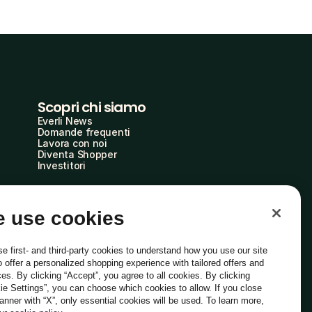
Scopri chi siamo
Everli News
Domande frequenti
Lavora con noi
Diventa Shopper
Investitori
 use cookies
e first- and third-party cookies to understand how you use our site
o offer a personalized shopping experience with tailored offers and
ces. By clicking “Accept”, you agree to all cookies. By clicking
ie Settings”, you can choose which cookies to allow. If you close
Italiano
banner with “X”, only essential cookies will be used. To learn more,