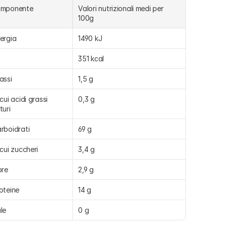
omponente
Valori nutrizionali medi per 
100g
ergia
1490 kJ
351 kcal
assi
1,5 g
 cui acidi grassi 
0,3 g
turi
rboidrati
69 g
 cui zuccheri
3,4 g
bre
2,9 g
oteine
14 g
le
0 g