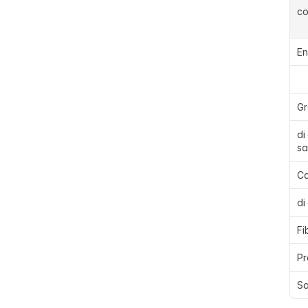
c
En
Gr
di
sa
Ca
di
Fi
Pr
Sa