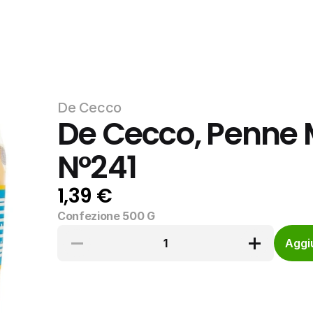
De Cecco
De Cecco, Penne 
N°241
1,39 €
Confezione 500 G
1
Aggiu