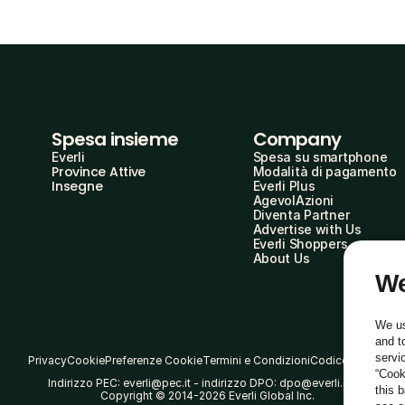
Spesa insieme
Company
Everli
Spesa su smartphone
Province Attive
Modalità di pagamento
Insegne
Everli Plus
AgevolAzioni
Diventa Partner
Advertise with Us
Everli Shoppers
About Us
We
We us
and t
servi
Privacy
Cookie
Preferenze Cookie
Termini e Condizioni
Codice Etico
“Cook
Indirizzo PEC: everli@pec.it - indirizzo DPO: dpo@everli.com
this 
Copyright © 2014-2026 Everli Global Inc.