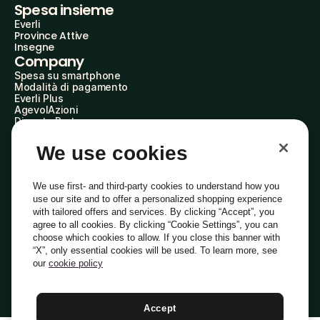
Spesa insieme
Everli
Province Attive
Insegne
Company
Spesa su smartphone
Modalità di pagamento
Everli Plus
AgevolAzioni
Diventa Partner
Advertise with Us
Everli Shoppers
We use cookies
About Us
Scopri chi siamo
Everli News
We use first- and third-party cookies to understand how you
Domande frequenti
use our site and to offer a personalized shopping experience
Lavora con noi
with tailored offers and services. By clicking “Accept”, you
Diventa Shopper
agree to all cookies. By clicking “Cookie Settings”, you can
Investitori
choose which cookies to allow. If you close this banner with
Privacy
Cookie
Preferenze Cookie
“X”, only essential cookies will be used. To learn more, see
Termini e Condizioni
Codice Etico
our
cookie policy
Indirizzo PEC: everli@pec.it - indirizzo DPO: dpo@everli.com
Copyright © 2014-2026 Everli Global Inc.
Italiano
Accept