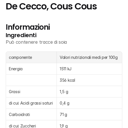
De Cecco, Cous Cous
Informazioni
Ingredienti
Può contenere tracce di soia
componente
Valori nutrizionali medi per 100g
Energia
1511 kJ
356 kcal
Grassi
1,5 g
di cui: Acidi grassi saturi
0,4 g
Carboidrati
71 g
di cui: Zuccheri
1,9 g