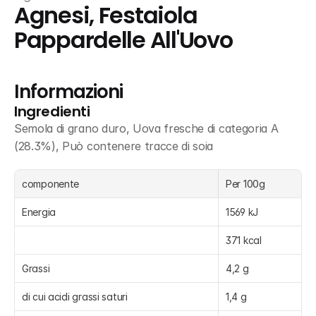
Agnesi, Festaiola 
Pappardelle All'Uovo
Informazioni
Ingredienti
Semola di grano duro, Uova fresche di categoria A 
(28.3%), Può contenere tracce di soia
componente
Per 100g
Energia
1569 kJ
371 kcal
Grassi
4,2 g
di cui acidi grassi saturi
1,4 g