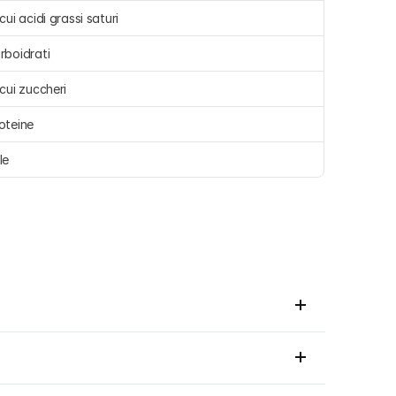
 cui acidi grassi saturi 
rboidrati 
 cui zuccheri 
oteine 
le 