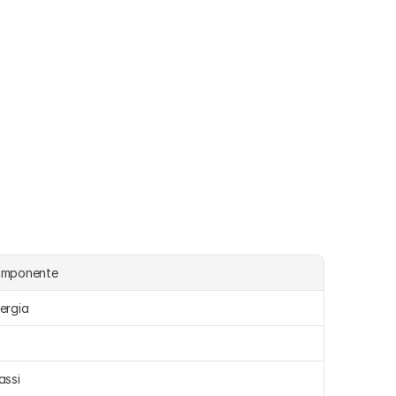
omponente
ergia 
assi 