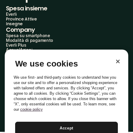
Spesa insieme
Everli
Province Attive
Insegne
Company
Spesa su smartphone
Modalità di pagamento
Everli Plus
AgevolAzioni
Diventa Partner
Advertise with Us
We use cookies
Everli Shoppers
About Us
Scopri chi siamo
We use first- and third-party cookies to understand how you
Everli News
use our site and to offer a personalized shopping experience
Domande frequenti
with tailored offers and services. By clicking “Accept”, you
Lavora con noi
agree to all cookies. By clicking “Cookie Settings”, you can
Diventa Shopper
choose which cookies to allow. If you close this banner with
Investitori
“X”, only essential cookies will be used. To learn more, see
Privacy
Cookie
Preferenze Cookie
Termini e Condizioni
Codice Etico
our
cookie policy
Copyright © 2014-2026 Everli Global Inc.
Italiano
Accept