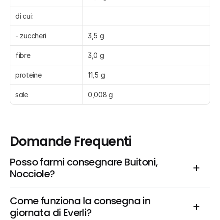
di cui:
- zuccheri
3,5 g
fibre
3,0 g
proteine
11,5 g
sale
0,008 g
Domande Frequenti
Posso farmi consegnare Buitoni, 
Nocciole?
Come funziona la consegna in 
giornata di Everli?