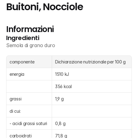
Buitoni, Nocciole
Informazioni
Ingredienti
Semola di grano duro
componente
Dichiarazione nutrizionale per 100 g
energia
1510 kJ
356 kcal
grassi
1,9 g
di cui:
- acidi grassi saturi
0,8 g
carboidrati
71,8 g