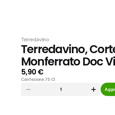
Terredavino
Terredavino, Corte
Monferrato Doc Vi
5,90 €
Confezione 75 Cl
1
Aggiu