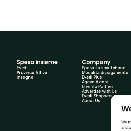
Spesa insieme
Company
Everli
Spesa su smartphone
Province Attive
Modalità di pagamento
Insegne
Everli Plus
AgevolAzioni
Diventa Partner
Advertise with Us
Everli Shoppers
About Us
We
We us
and t