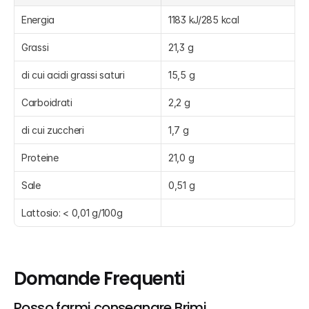
Energia
1183 kJ/285 kcal
Grassi
21,3 g
di cui acidi grassi saturi
15,5 g
Carboidrati
2,2 g
di cui zuccheri
1,7 g
Proteine
21,0 g
Sale
0,51 g
Lattosio: < 0,01 g/100g
Domande Frequenti
Posso farmi consegnare Brimi, 