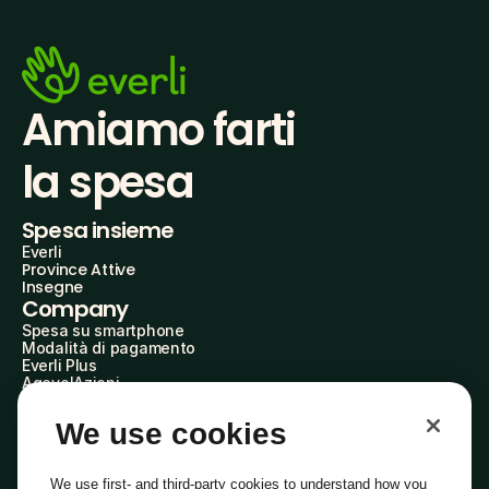
Amiamo farti
la spesa
Spesa insieme
Everli
Province Attive
Insegne
Company
Spesa su smartphone
Modalità di pagamento
Everli Plus
AgevolAzioni
Diventa Partner
Advertise with Us
We use cookies
Everli Shoppers
About Us
Scopri chi siamo
We use first- and third-party cookies to understand how you