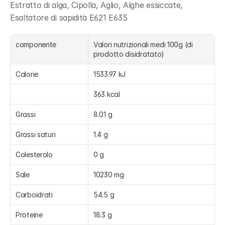
Estratto di alga, Cipolla, Aglio, Alghe essiccate, 
Esaltatore di sapidità E621 E635
componente
Valori nutrizionali medi 100g (di 
prodotto disidratato)
Calorie
1533.97 kJ
363 kcal
Grassi
8.01 g
Grassi saturi
1.4 g
Colesterolo
0 g
Sale
10230 mg
Carboidrati
54.5 g
Proteine
18.3 g