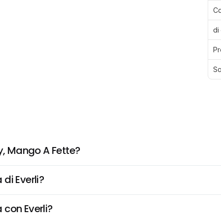
Ca
di
Pr
Sa
, Mango A Fette?
di Everli?
 con Everli?