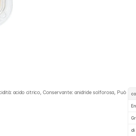
ità: acido citrico, Conservante: anidride solforosa, Può 
c
En
Gr
di