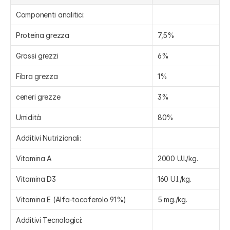
Componenti analitici:
Proteina grezza
7,5%
Grassi grezzi
6%
Fibra grezza
1%
ceneri grezze
3%
Umidità
80%
Additivi Nutrizionali:
Vitamina A
2000 U.I./kg.
Vitamina D3
160 U.I./kg.
Vitamina E (Alfa-tocoferolo 91%)
5 mg./kg.
Additivi Tecnologici: