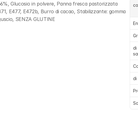
 56%, Glucosio in polvere, Panna fresca pastorizzata 
c
471, E477, E472b, Burro di cacao, Stabilizzante: gomma 
a guscio, SENZA GLUTINE
En
Gr
di
sa
Ca
di
Pr
Sa