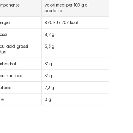
omponente
valori medi per 100 g di 
prodotto
ergia
870 kJ / 207 kcal
assi
8,2 g
 cui acidi grassi 
5,3 g
turi
rboidrati
31 g
 cui zuccheri
31 g
oteine
2,3 g
le
0 g