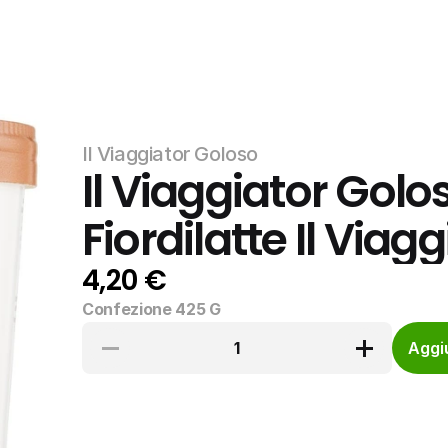
Il Viaggiator Goloso
Il Viaggiator Golos
Fiordilatte Il Viag
4,20 €
Confezione 425 G
1
Aggiu