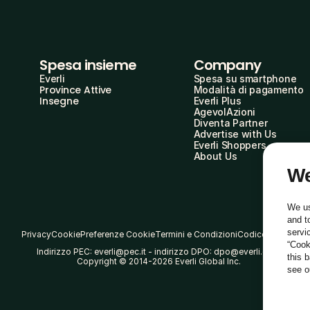
Spesa insieme
Company
Everli
Spesa su smartphone
Province Attive
Modalità di pagamento
Insegne
Everli Plus
AgevolAzioni
Diventa Partner
Advertise with Us
Everli Shoppers
About Us
We
We us
and t
servi
Privacy
Cookie
Preferenze Cookie
Termini e Condizioni
Codice Etico
“Cook
Indirizzo PEC: everli@pec.it - indirizzo DPO: dpo@everli.com
this 
Copyright © 2014-2026 Everli Global Inc.
see 