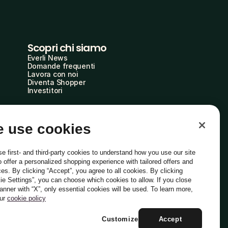
Scopri chi siamo
Everli News
Domande frequenti
Lavora con noi
Diventa Shopper
Investitori
 use cookies
e first- and third-party cookies to understand how you use our site
o offer a personalized shopping experience with tailored offers and
ces. By clicking “Accept”, you agree to all cookies. By clicking
ie Settings”, you can choose which cookies to allow. If you close
Italiano
banner with “X”, only essential cookies will be used. To learn more,
our
cookie policy
Customize
Accept