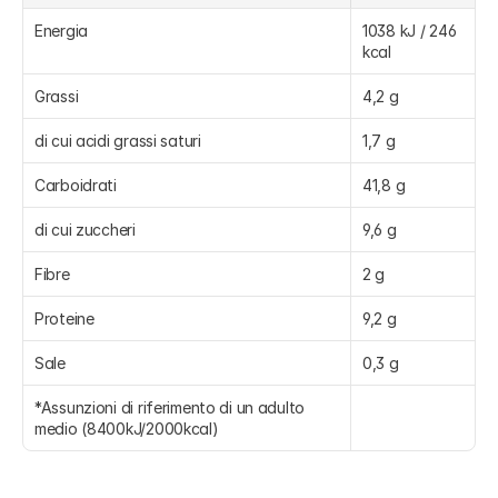
Energia
1038 kJ / 246 
kcal
Grassi
4,2 g
di cui acidi grassi saturi
1,7 g
Carboidrati
41,8 g
di cui zuccheri
9,6 g
Fibre
2 g
Proteine
9,2 g
Sale
0,3 g
*Assunzioni di riferimento di un adulto 
medio (8400kJ/2000kcal)