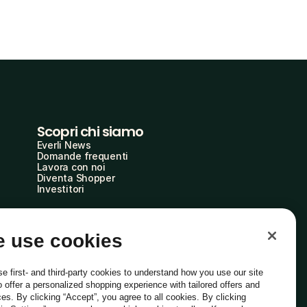
Scopri chi siamo
Everli News
Domande frequenti
Lavora con noi
Diventa Shopper
Investitori
 use cookies
e first- and third-party cookies to understand how you use our site
o offer a personalized shopping experience with tailored offers and
ces. By clicking “Accept”, you agree to all cookies. By clicking