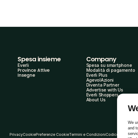
Spesa insieme
Company
Everli
Spesa su smartphone
Province Attive
Modalità di pagamento
Insegne
Everli Plus
AgevolAzioni
Diventa Partner
Advertise with Us
Everli Shoppers
About Us
We
We us
and t
servi
Privacy
Cookie
Preferenze Cookie
Termini e Condizioni
Codice Etico