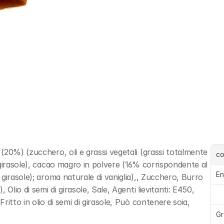
20%) (zucchero, oli e grassi vegetali (grassi totalmente 
c
girasole), cacao magro in polvere (16% corrispondente al 
En
girasole); aroma naturale di vaniglia),, Zucchero, Burro 
lio di semi di girasole, Sale, Agenti lievitanti: E450, 
itto in olio di semi di girasole, Può contenere soia, 
Gr