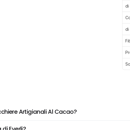
di
Ca
di
Fi
Pr
Sa
chiere Artigianali Al Cacao?
di Everli?