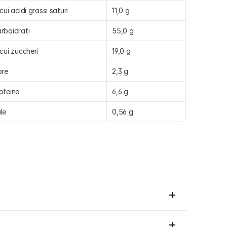
 cui acidi grassi saturi
11,0 g
rboidrati
55,0 g
 cui zuccheri
19,0 g
bre
2,3 g
oteine
6,6 g
le
0,56 g