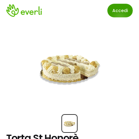
Accedi
Torta St.Honorè