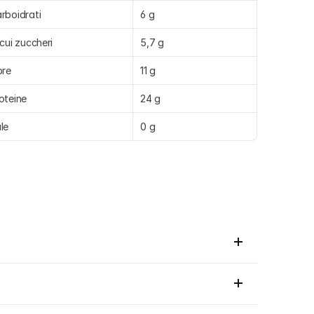
rboidrati
6 g
 cui zuccheri
5,7 g
bre
11 g
oteine
24 g
le
0 g