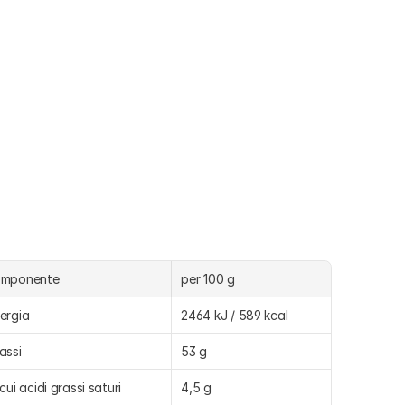
omponente
per 100 g
ergia
2464 kJ / 589 kcal
assi
53 g
 cui acidi grassi saturi
4,5 g