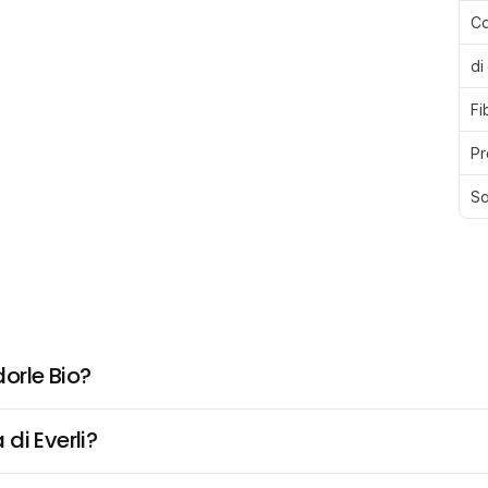
Ca
di
Fi
Pr
Sa
orle Bio?
di Everli?