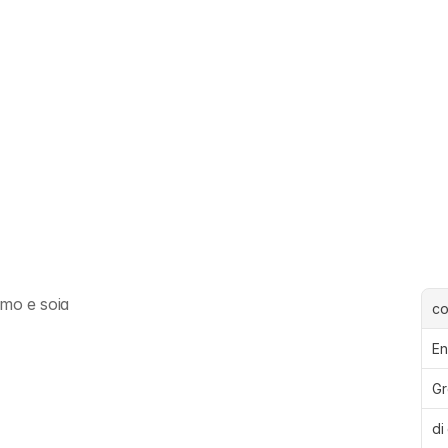
amo e soia
c
En
Gr
di