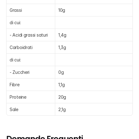
Grassi
10g
di cui:
- Acidi grassi saturi
1,4g
Carboidrati
1,3g
di cui:
- Zuccheri
0g
Fibre
1,1g
Proteine
20g
Sale
2,1g