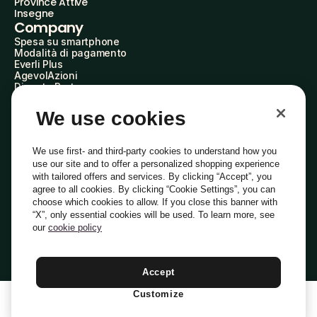
Province Attive
Insegne
Company
Spesa su smartphone
Modalità di pagamento
Everli Plus
AgevolAzioni
Diventa Partner
Advertise with Us
Everli Shoppers
We use cookies
About Us
Scopri chi siamo
Everli News
We use first- and third-party cookies to understand how you
Domande frequenti
use our site and to offer a personalized shopping experience
Lavora con noi
with tailored offers and services. By clicking “Accept”, you
Diventa Shopper
agree to all cookies. By clicking “Cookie Settings”, you can
Investitori
choose which cookies to allow. If you close this banner with
Privacy
Cookie
Preferenze Cookie
“X”, only essential cookies will be used. To learn more, see
Termini e Condizioni
Codice Etico
our
cookie policy
Indirizzo PEC: everli@pec.it - indirizzo DPO: dpo@everli.com
Copyright © 2014-2026 Everli Global Inc.
Italiano
Accept
Customize
1
Aggiungi Al Carrello