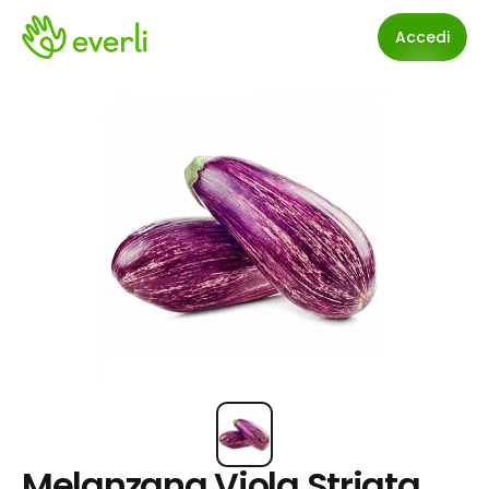
Accedi
Melanzana Viola Striata