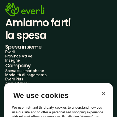
Amiamo farti
la spesa
Spesa insieme
Everli
Province Attive
Insegne
Company
Spesa su smartphone
Modalità di pagamento
Everli Plus
AgevolAzioni
Diventa Partner
Advertise with Us
We use cookies
Everli Shoppers
About Us
Scopri chi siamo
We use first- and third-party cookies to understand how you
Everli News
use our site and to offer a personalized shopping experience
Domande frequenti
with tailored offers and services. By clicking “Accept”, you