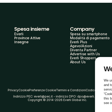
Spesa insieme
Company
Everli
Spesa su smartphone
Province Attive
Modalità di pagamento
Insegne
Everli Plus
AgevolAzioni
Diventa Partner
Advertise with Us
Everli Shoppers
About Us
We
We us
and t
servi
Privacy
Cookie
Preferenze Cookie
Termini e Condizioni
Codice Etico
“Cook
Indirizzo PEC: everli@pec.it - indirizzo DPO: dpo@everli.com
this 
Copyright © 2014-2026 Everli Global Inc.
see 