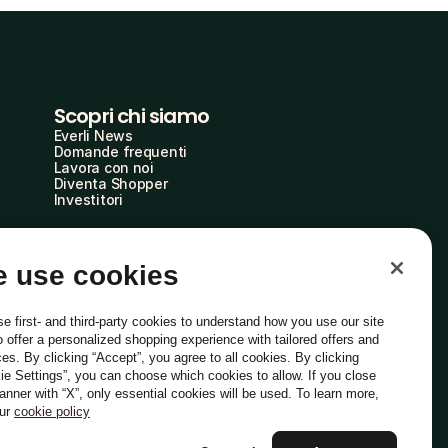
Scopri chi siamo
Everli News
Domande frequenti
Lavora con noi
Diventa Shopper
Investitori
 use cookies
e first- and third-party cookies to understand how you use our site
o offer a personalized shopping experience with tailored offers and
ces. By clicking “Accept”, you agree to all cookies. By clicking
ie Settings”, you can choose which cookies to allow. If you close
Italiano
banner with “X”, only essential cookies will be used. To learn more,
our
cookie policy