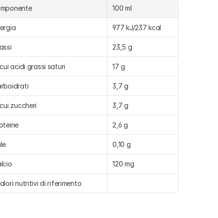
omponente
100 ml
ergia
977 kJ/237 kcal
assi
23,5 g
 cui acidi grassi saturi
17 g
rboidrati
3,7 g
 cui zuccheri
3,7 g
oteine
2,6 g
le
0,10 g
lcio
120 mg
alori nutritivi di riferimento