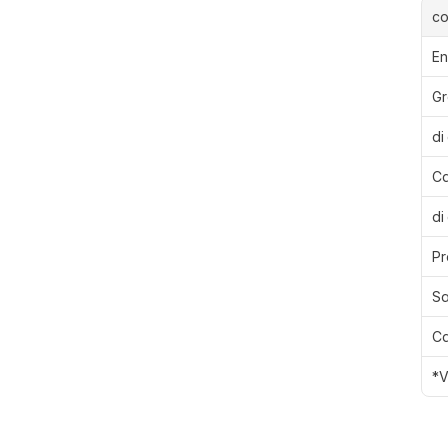
c
En
Gr
di
Ca
di
Pr
Sa
Ca
*V