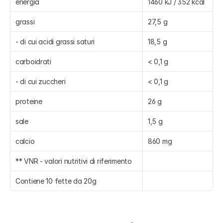
energia
1460 kJ / 352 kcal
grassi
27,5 g
- di cui acidi grassi saturi
18,5 g
carboidrati
< 0,1 g
- di cui zuccheri
< 0,1 g
proteine
26 g
sale
1,5 g
calcio
860 mg
** VNR - valori nutritivi di riferimento
Contiene 10 fette da 20g