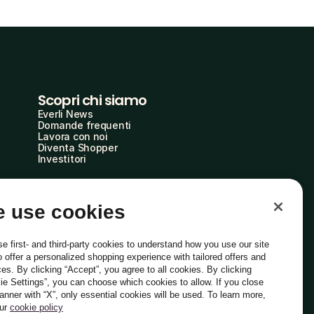
Scopri chi siamo
Everli News
Domande frequenti
Lavora con noi
Diventa Shopper
Investitori
 use cookies
e first- and third-party cookies to understand how you use our site
o offer a personalized shopping experience with tailored offers and
ces. By clicking “Accept”, you agree to all cookies. By clicking
ie Settings”, you can choose which cookies to allow. If you close
Italiano
banner with “X”, only essential cookies will be used. To learn more,
our
cookie policy