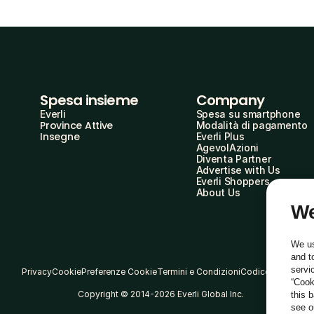
Spesa insieme
Company
Everli
Spesa su smartphone
Province Attive
Modalità di pagamento
Insegne
Everli Plus
AgevolAzioni
Diventa Partner
Advertise with Us
Everli Shoppers
About Us
We
We us
and t
servi
Privacy
Cookie
Preferenze Cookie
Termini e Condizioni
Codice Etico
“Cook
Copyright © 2014-2026 Everli Global Inc.
this 
see 