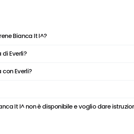
ene Bianca It I^?
di Everli?
 con Everli?
a It I^ non è disponibile e voglio dare istruzion