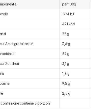
omponente
per 100g
ergia
1974 kJ
471 kcal
assi
22 g
 cui Acidi grassi saturi
3,6 g
rboidrati
59 g
 cui Zuccheri
3,1 g
bre
1,8 g
oteine
9,5 g
le
2,5 g
 confezione contiene 3 porzioni