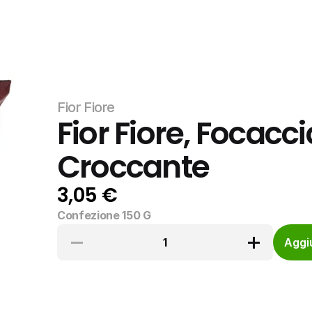
Fior Fiore
Fior Fiore, Focacc
Croccante
3,05 €
Confezione 150 G
1
Aggiu