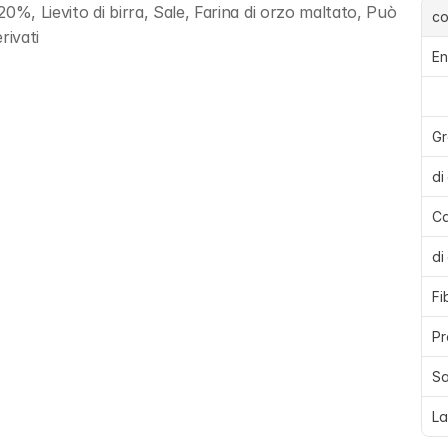
20%, Lievito di birra, Sale, Farina di orzo maltato, Può 
c
rivati
En
Gr
di
Ca
di
Fi
Pr
Sa
La