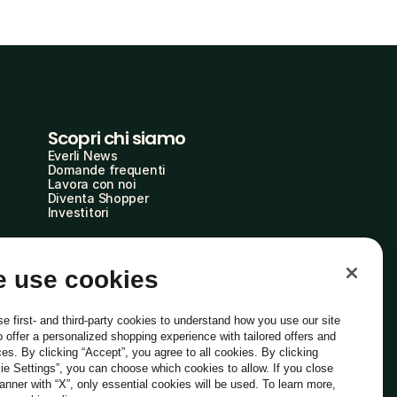
Scopri chi siamo
Everli News
Domande frequenti
Lavora con noi
Diventa Shopper
Investitori
 use cookies
e first- and third-party cookies to understand how you use our site
o offer a personalized shopping experience with tailored offers and
ces. By clicking “Accept”, you agree to all cookies. By clicking
ie Settings”, you can choose which cookies to allow. If you close
Italiano
banner with “X”, only essential cookies will be used. To learn more,