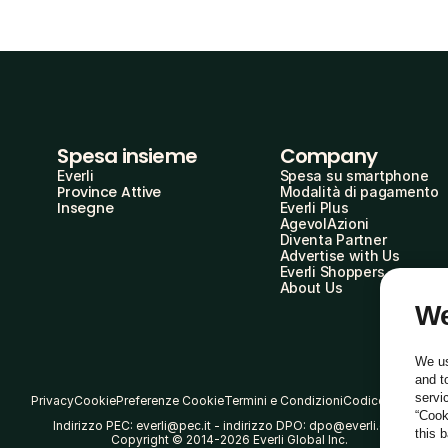
Spesa insieme
Company
Everli
Spesa su smartphone
Province Attive
Modalità di pagamento
Insegne
Everli Plus
AgevolAzioni
Diventa Partner
Advertise with Us
Everli Shoppers
About Us
We
We us
and t
servi
Privacy
Cookie
Preferenze Cookie
Termini e Condizioni
Codice Etico
“Cook
Indirizzo PEC: everli@pec.it - indirizzo DPO: dpo@everli.com
this 
Copyright © 2014-2026 Everli Global Inc.