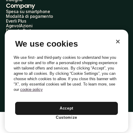
Company
Spesa su smartphone
Modalità di pagamento
Everli Plus
AgevolAzioni
Diventa Partner
Advertise with Us
Everli Shoppers
We use cookies
About Us
Scopri chi siamo
Everli News
We use first- and third-party cookies to understand how you
Domande frequenti
use our site and to offer a personalized shopping experience
Lavora con noi
with tailored offers and services. By clicking “Accept”, you
Diventa Shopper
agree to all cookies. By clicking “Cookie Settings”, you can
Investitori
choose which cookies to allow. If you close this banner with
Privacy
Cookie
Preferenze Cookie
“X”, only essential cookies will be used. To learn more, see
Termini e Condizioni
Codice Etico
our
cookie policy
Indirizzo PEC: everli@pec.it - indirizzo DPO: dpo@everli.com
Copyright © 2014-2026 Everli Global Inc.
Italiano
Accept
Customize
1
Aggiungi Al Carrello