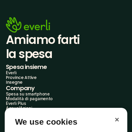
Amiamo farti
la spesa
Spesa insieme
Everli
Province Attive
Insegne
Company
Spesa su smartphone
Modalità di pagamento
Everli Plus
AgevolAzioni
Diventa Partner
Advertise with Us
We use cookies
Everli Shoppers
About Us