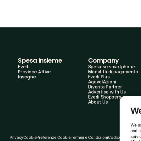
Spesa insieme
Company
Everli
Spesa su smartphone
Province Attive
Modalità di pagamento
Insegne
Everli Plus
AgevolAzioni
Diventa Partner
Advertise with Us
Everli Shoppers
About Us
We
We us
and t
servi
Privacy
Cookie
Preferenze Cookie
Termini e Condizioni
Codice Etico