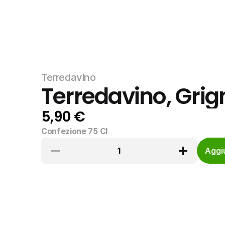
Terredavino
Terredavino, Grig
5,90 €
Confezione 75 Cl
1
Aggiu