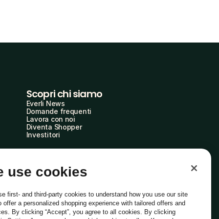
Scopri chi siamo
Everli News
Domande frequenti
Lavora con noi
Diventa Shopper
Investitori
 use cookies
e first- and third-party cookies to understand how you use our site
o offer a personalized shopping experience with tailored offers and
ces. By clicking “Accept”, you agree to all cookies. By clicking