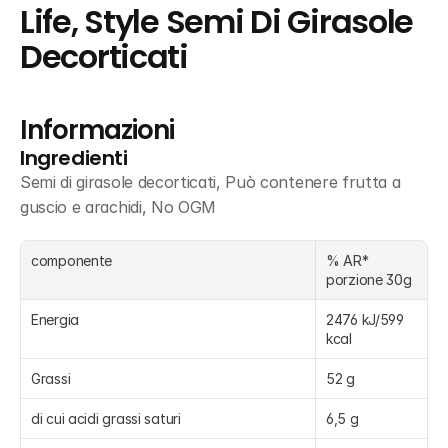
Life, Style Semi Di Girasole 
Decorticati
Informazioni
Ingredienti
Semi di girasole decorticati, Può contenere frutta a 
guscio e arachidi, No OGM
componente
% AR* 
porzione 30g
Energia
2476 kJ/599 
kcal
Grassi
52 g
di cui acidi grassi saturi
6,5 g