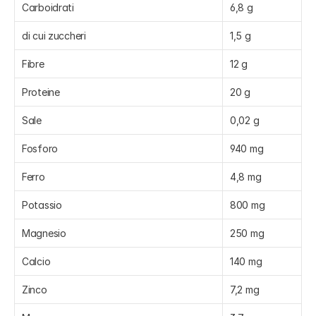
Carboidrati
6,8 g
di cui zuccheri
1,5 g
Fibre
12 g
Proteine
20 g
Sale
0,02 g
Fosforo
940 mg
Ferro
4,8 mg
Potassio
800 mg
Magnesio
250 mg
Calcio
140 mg
Zinco
7,2 mg