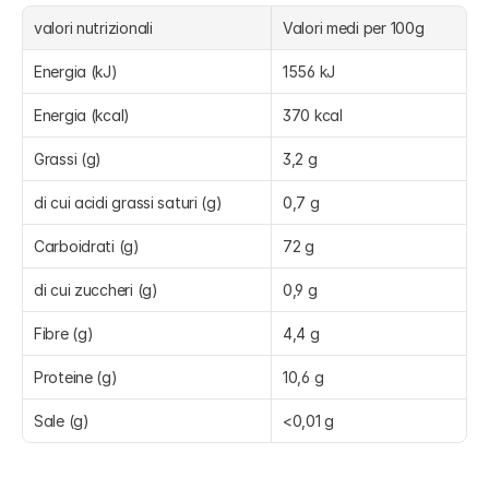
valori nutrizionali
Valori medi per 100g
Energia (kJ)
1556 kJ
Energia (kcal)
370 kcal
Grassi (g)
3,2 g
di cui acidi grassi saturi (g)
0,7 g
Carboidrati (g)
72 g
di cui zuccheri (g)
0,9 g
Fibre (g)
4,4 g
Proteine (g)
10,6 g
Sale (g)
<0,01 g