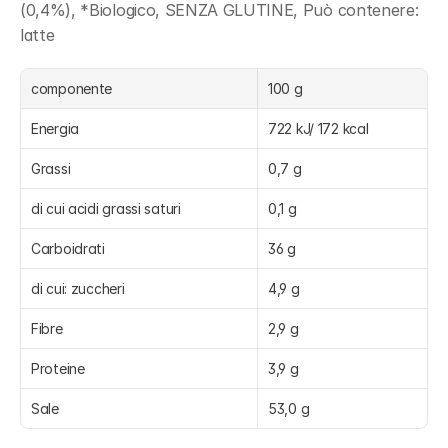
(0,4%), *Biologico, SENZA GLUTINE, Può contenere: 
latte
componente
100 g
Energia
722 kJ/ 172 kcal
Grassi
0,7 g
di cui acidi grassi saturi
0,1 g
Carboidrati
36 g
di cui: zuccheri
4,9 g
Fibre
2,9 g
Proteine
3,9 g
Sale
53,0 g