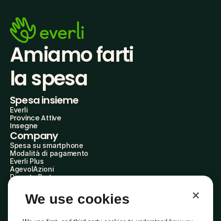
Amiamo farti
la spesa
Spesa insieme
Everli
Province Attive
Insegne
Company
Spesa su smartphone
Modalità di pagamento
Everli Plus
AgevolAzioni
Diventa Partner
Advertise with Us
Everli Shoppers
We use cookies
About Us
Scopri chi siamo
Everli News