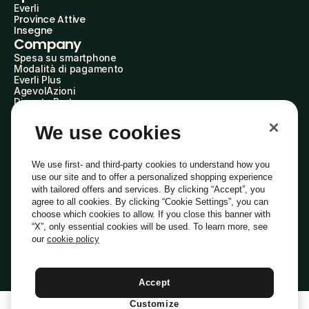
Everli
Province Attive
Insegne
Company
Spesa su smartphone
Modalità di pagamento
Everli Plus
AgevolAzioni
Diventa Partner
Advertise with Us
Everli Shoppers
We use cookies
About Us
Scopri chi siamo
Everli News
We use first- and third-party cookies to understand how you
Domande frequenti
use our site and to offer a personalized shopping experience
Lavora con noi
with tailored offers and services. By clicking “Accept”, you
Diventa Shopper
agree to all cookies. By clicking “Cookie Settings”, you can
Investitori
choose which cookies to allow. If you close this banner with
Privacy
Cookie
Preferenze Cookie
“X”, only essential cookies will be used. To learn more, see
Termini e Condizioni
Codice Etico
our
cookie policy
Indirizzo PEC: everli@pec.it - indirizzo DPO: dpo@everli.com
Copyright © 2014-2026 Everli Global Inc.
Italiano
Accept
Customize