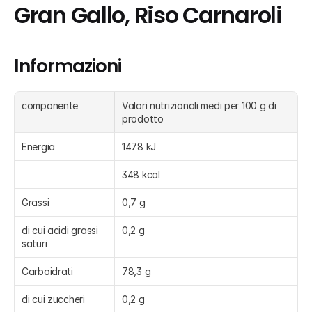
Gran Gallo, Riso Carnaroli
Informazioni
componente
Valori nutrizionali medi per 100 g di 
prodotto 
Energia
1478 kJ
348 kcal
Grassi
0,7 g
di cui acidi grassi 
0,2 g
saturi
Carboidrati
78,3 g
di cui zuccheri
0,2 g