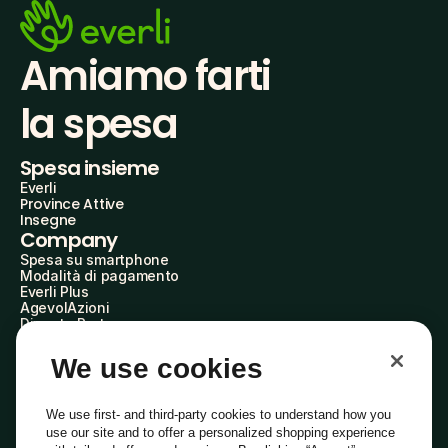
Amiamo farti
la spesa
Spesa insieme
Everli
Province Attive
Insegne
Company
Spesa su smartphone
Modalità di pagamento
Everli Plus
AgevolAzioni
Diventa Partner
Advertise with Us
Everli Shoppers
We use cookies
About Us
Scopri chi siamo
Everli News
We use first- and third-party cookies to understand how you
Domande frequenti
use our site and to offer a personalized shopping experience
Lavora con noi