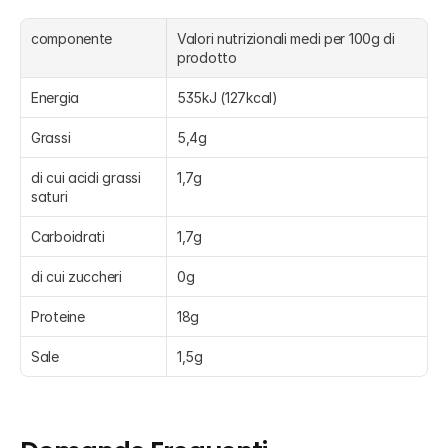
componente
Valori nutrizionali medi per 100g di 
prodotto
Energia
535kJ (127kcal)
Grassi
5,4g
di cui acidi grassi 
1,7g
saturi
Carboidrati
1,7g
di cui zuccheri
0g
Proteine
18g
Sale
1,5g