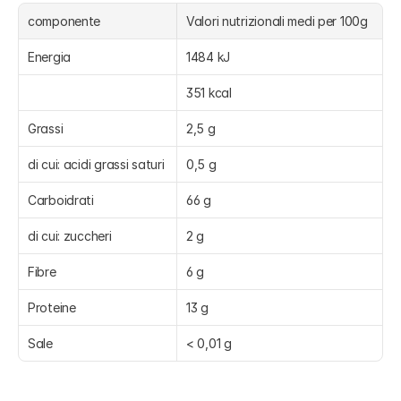
componente
Valori nutrizionali medi per 100g
Energia
1484 kJ
351 kcal
Grassi
2,5 g
di cui: acidi grassi saturi
0,5 g
Carboidrati
66 g
di cui: zuccheri
2 g
Fibre
6 g
Proteine
13 g
Sale
< 0,01 g