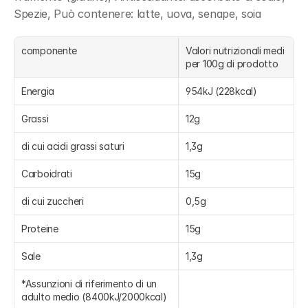
Spezie, Può contenere: latte, uova, senape, soia
componente
Valori nutrizionali medi 
per 100g di prodotto
Energia
954kJ (228kcal)
Grassi
12g
di cui acidi grassi saturi
1,3g
Carboidrati
15g
di cui zuccheri
0,5g
Proteine
15g
Sale
1,3g
*Assunzioni di riferimento di un 
adulto medio (8400kJ/2000kcal)