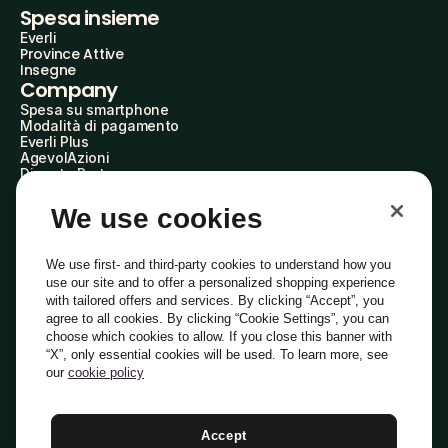
Spesa insieme
Everli
Province Attive
Insegne
Company
Spesa su smartphone
Modalità di pagamento
Everli Plus
AgevolAzioni
Diventa Partner
Advertise with Us
Everli Shoppers
We use cookies
About Us
Scopri chi siamo
Everli News
We use first- and third-party cookies to understand how you
Domande frequenti
use our site and to offer a personalized shopping experience
Lavora con noi
with tailored offers and services. By clicking “Accept”, you
Diventa Shopper
agree to all cookies. By clicking “Cookie Settings”, you can
Investitori
choose which cookies to allow. If you close this banner with
Privacy
Cookie
Preferenze Cookie
“X”, only essential cookies will be used. To learn more, see
Termini e Condizioni
Codice Etico
our
cookie policy
Indirizzo PEC: everli@pec.it - indirizzo DPO: dpo@everli.com
Copyright © 2014-2026 Everli Global Inc.
Italiano
Accept