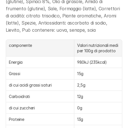
(glutine), Spinaci 8%, Olio di girasole, Amido di 
frumento (glutine), Sale, Formaggio (latte), Correttori 
di acidità: citrato trisodico, Piante aromatiche, Aromi 
(latte), Spezie, Antiossidanti: ascorbato di sodio, 
Lievito, Può contenere: uova, senape, soia
componente
Valori nutrizionali medi 
per 100g di prodotto
Energia
980kJ (235kcal)
Grassi
15g
di cui acidi grassi saturi
2,5g
Carboidrati
12g
di cui zuccheri
0g
Proteine
13g