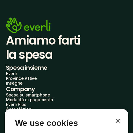
Amiamo farti
la spesa
Spesa insieme
Everli
Province Attive
Insegne
Company
Spesa su smartphone
Modalità di pagamento
Everli Plus
AgevolAzioni
Diventa Partner
Advertise with Us
We use cookies
Everli Shoppers
About Us