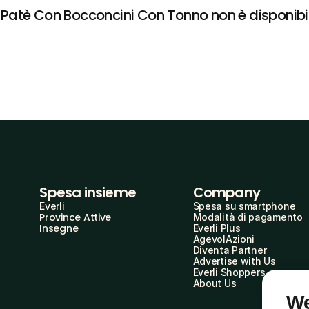
atè Con Bocconcini Con Tonno non è disponibile 
Spesa insieme
Company
Everli
Spesa su smartphone
Province Attive
Modalità di pagamento
Insegne
Everli Plus
AgevolAzioni
Diventa Partner
Advertise with Us
Everli Shoppers
About Us
We