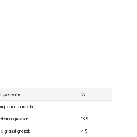
omponente
%
mponenti analitici:
oteina grezza:
13.5
i e grassi grezzi:
4.5