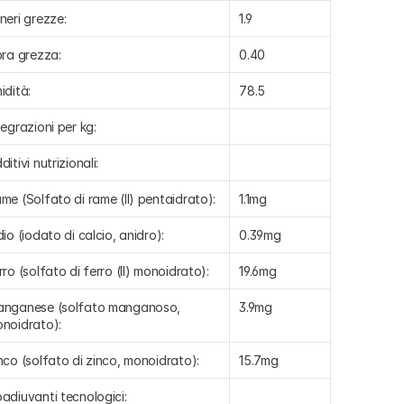
neri grezze:
1.9
bra grezza:
0.40
idità:
78.5
tegrazioni per kg:
ditivi nutrizionali:
me (Solfato di rame (II) pentaidrato):
1.1mg
dio (iodato di calcio, anidro):
0.39mg
rro (solfato di ferro (II) monoidrato):
19.6mg
nganese (solfato manganoso, 
3.9mg
noidrato):
nco (solfato di zinco, monoidrato):
15.7mg
adiuvanti tecnologici: