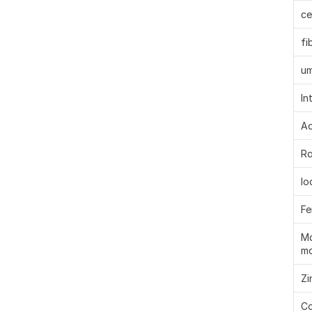
ce
fi
um
In
Ad
Ra
Io
Fe
Ma
mo
Zi
Co