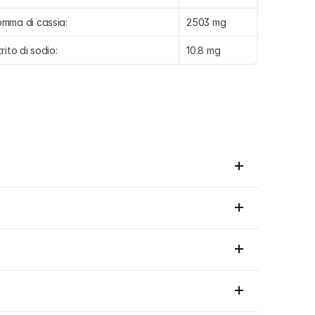
mma di cassia:
2503 mg
trito di sodio:
10.8 mg