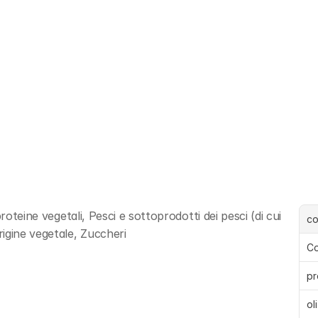
roteine vegetali, Pesci e sottoprodotti dei pesci (di cui 
c
igine vegetale, Zuccheri
Co
pr
ol