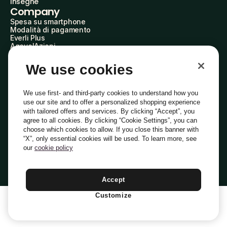
Insegne
Company
Spesa su smartphone
Modalità di pagamento
Everli Plus
AgevolAzioni
Diventa Partner
Advertise with Us
We use cookies
Everli Shoppers
About Us
Scopri chi siamo
We use first- and third-party cookies to understand how you
Everli News
use our site and to offer a personalized shopping experience
Domande frequenti
with tailored offers and services. By clicking “Accept”, you
Lavora con noi
agree to all cookies. By clicking “Cookie Settings”, you can
Diventa Shopper
choose which cookies to allow. If you close this banner with
Investitori
“X”, only essential cookies will be used. To learn more, see
Privacy
Cookie
Preferenze Cookie
Termini e Condizioni
Codice Etico
our
cookie policy
Copyright © 2014-2026 Everli Global Inc.
Italiano
Accept
Customize
1
Aggiungi Al Carrello