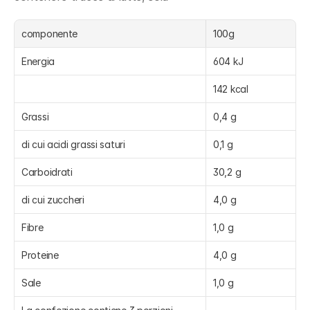
componente
100g
Energia
604 kJ
142 kcal
Grassi
0,4 g
di cui acidi grassi saturi
0,1 g
Carboidrati
30,2 g
di cui zuccheri
4,0 g
Fibre
1,0 g
Proteine
4,0 g
Sale
1,0 g