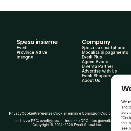
Spesa insieme
Company
Everli
Spesa su smartphone
Province Attive
Modalità di pagamento
Insegne
Everli Plus
AgevolAzioni
Diventa Partner
Advertise with Us
Everli Shoppers
About Us
We
We us
and t
servi
Privacy
Cookie
Preferenze Cookie
Termini e Condizioni
Codice Etico
“Cook
Indirizzo PEC: everli@pec.it - indirizzo DPO: dpo@everli.com
this 
Copyright © 2014-2026 Everli Global Inc.
see 