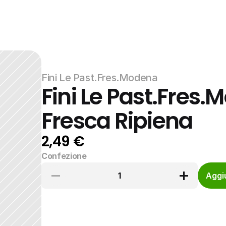
Fini Le Past.Fres.Modena
Fini Le Past.Fres.
Fresca Ripiena
2,49 €
Confezione
1
Aggiu