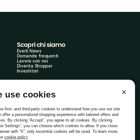
Scopri chi siamo
Everli News
Domande frequenti
Lavora con noi
Diventa Shopper
Investitori
 use cookies
e first- and third-party cookies to understand how you use our site
o offer a personalized shopping experience with tailored offers and
ces. By clicking “Accept”, you agree to all cookies. By clicking
ie Settings”, you can choose which cookies to allow. If you close
Italiano
banner with “X”, only essential cookies will be used. To learn more,
our
cookie policy