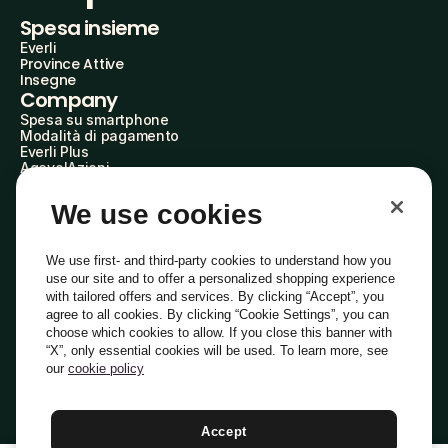
Spesa insieme
Everli
Province Attive
Insegne
Company
Spesa su smartphone
Modalità di pagamento
Everli Plus
AgevolAzioni
Diventa Partner
Advertise with Us
We use cookies
Everli Shoppers
About Us
Scopri chi siamo
We use first- and third-party cookies to understand how you
Everli News
use our site and to offer a personalized shopping experience
Domande frequenti
with tailored offers and services. By clicking “Accept”, you
Lavora con noi
agree to all cookies. By clicking “Cookie Settings”, you can
Diventa Shopper
choose which cookies to allow. If you close this banner with
Investitori
“X”, only essential cookies will be used. To learn more, see
Privacy
Cookie
Preferenze Cookie
Termini e Condizioni
Codice Etico
our
cookie policy
Copyright © 2014-2026 Everli Global Inc.
Italiano
Accept