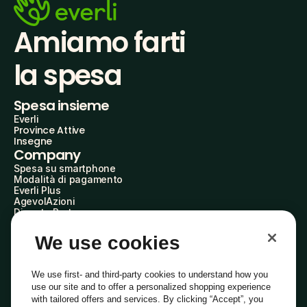
Amiamo farti
la spesa
Spesa insieme
Everli
Province Attive
Insegne
Company
Spesa su smartphone
Modalità di pagamento
Everli Plus
AgevolAzioni
Diventa Partner
Advertise with Us
Everli Shoppers
We use cookies
About Us
Scopri chi siamo
Everli News
We use first- and third-party cookies to understand how you
Domande frequenti
use our site and to offer a personalized shopping experience
Lavora con noi
with tailored offers and services. By clicking “Accept”, you
Diventa Shopper