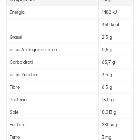
Energia
1482 kJ
350 kcal
Grassi
2,5 g
di cui Acidi grassi saturi
0,5 g
Carboidrati
65,7 g
di cui Zuccheri
3,5 g
Fibre
6,5 g
Proteine
13,0 g
Sale
0,013 g
Fosforo
280 mg
Ferro
3 mg