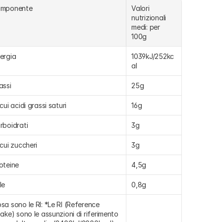
omponente
Valori 
nutrizionali 
medi: per 
100g
ergia
1039kJ/252kc
al
assi
25g
 cui acidi grassi saturi
16g
rboidrati
3g
 cui zuccheri
3g
oteine
4,5g
le
0,8g
sa sono le RI: *Le RI (Reference 
take) sono le assunzioni di riferimento 