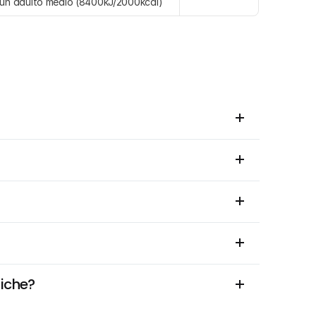
 un adulto medio (8400kJ/2000kcal)
fiche?