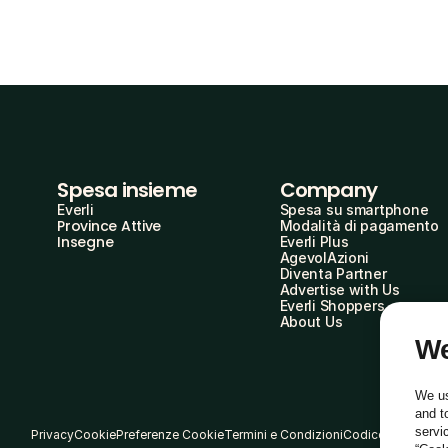
Spesa insieme
Company
Everli
Spesa su smartphone
Province Attive
Modalità di pagamento
Insegne
Everli Plus
AgevolAzioni
Diventa Partner
Advertise with Us
Everli Shoppers
About Us
We
We us
and t
servi
Privacy
Cookie
Preferenze Cookie
Termini e Condizioni
Codice Etico