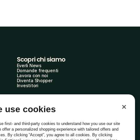
Scopri chi siamo
Everli News
Domande frequenti
Lavora con noi
Diventa Shopper
Investitori
 use cookies
e first- and third-party cookies to understand how you use our site
o offer a personalized shopping experience with tailored offers and
ces. By clicking “Accept”, you agree to all cookies. By clicking