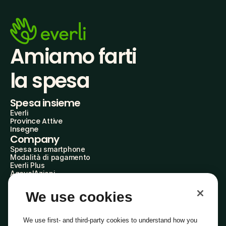
Amiamo farti
la spesa
Spesa insieme
Everli
Province Attive
Insegne
Company
Spesa su smartphone
Modalità di pagamento
Everli Plus
AgevolAzioni
Diventa Partner
Advertise with Us
We use cookies
Everli Shoppers
About Us
Scopri chi siamo
We use first- and third-party cookies to understand how you
Everli News