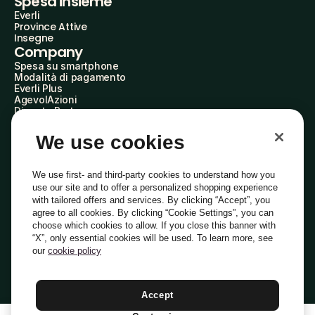
Spesa insieme
Everli
Province Attive
Insegne
Company
Spesa su smartphone
Modalità di pagamento
Everli Plus
AgevolAzioni
Diventa Partner
Advertise with Us
Everli Shoppers
We use cookies
About Us
Scopri chi siamo
Everli News
We use first- and third-party cookies to understand how you
Domande frequenti
use our site and to offer a personalized shopping experience
Lavora con noi
with tailored offers and services. By clicking “Accept”, you
Diventa Shopper
agree to all cookies. By clicking “Cookie Settings”, you can
Investitori
choose which cookies to allow. If you close this banner with
Privacy
Cookie
Preferenze Cookie
“X”, only essential cookies will be used. To learn more, see
Termini e Condizioni
Codice Etico
our
cookie policy
Indirizzo PEC: everli@pec.it - indirizzo DPO: dpo@everli.com
Copyright © 2014-2026 Everli Global Inc.
Italiano
Accept