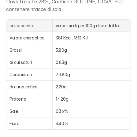
Uova fresche 28%, Contiene GLUTINE, UOVA, Può 
contenere tracce di soia
componente
valori medi per 100g di prodotto
Valore energetico
381 Kcal, 1613 KJ
Grassi
3.80g
di cui saturi
0.83g
Carboidrati
70.80g
di cui zuccheri
2.20g
Proteine
14.20g
Sale
0.36%
Fibra
3.40%